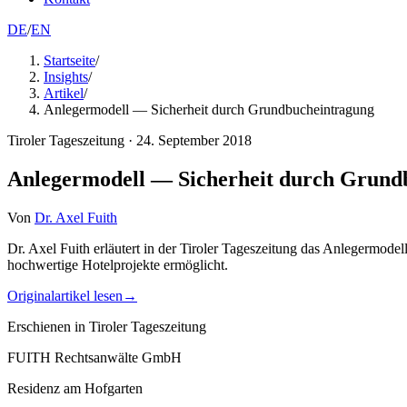
DE
/
EN
Startseite
/
Insights
/
Artikel
/
Anlegermodell — Sicherheit durch Grundbucheintragung
Tiroler Tageszeitung
·
24. September 2018
Anlegermodell — Sicherheit durch Grund
Von
Dr. Axel Fuith
Dr. Axel Fuith erläutert in der Tiroler Tageszeitung das Anlegermod
hochwertige Hotelprojekte ermöglicht.
Originalartikel lesen
→
Erschienen in
Tiroler Tageszeitung
FUITH Rechtsanwälte GmbH
Residenz am Hofgarten