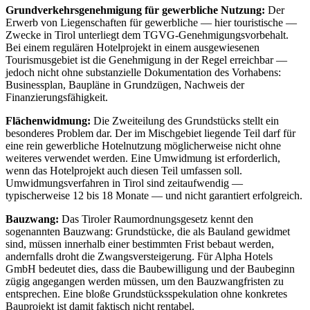
Grundverkehrsgenehmigung für gewerbliche Nutzung:
Der
Erwerb von Liegenschaften für gewerbliche — hier touristische —
Zwecke in Tirol unterliegt dem TGVG-Genehmigungsvorbehalt.
Bei einem regulären Hotelprojekt in einem ausgewiesenen
Tourismusgebiet ist die Genehmigung in der Regel erreichbar —
jedoch nicht ohne substanzielle Dokumentation des Vorhabens:
Businessplan, Baupläne in Grundzügen, Nachweis der
Finanzierungsfähigkeit.
Flächenwidmung:
Die Zweiteilung des Grundstücks stellt ein
besonderes Problem dar. Der im Mischgebiet liegende Teil darf für
eine rein gewerbliche Hotelnutzung möglicherweise nicht ohne
weiteres verwendet werden. Eine Umwidmung ist erforderlich,
wenn das Hotelprojekt auch diesen Teil umfassen soll.
Umwidmungsverfahren in Tirol sind zeitaufwendig —
typischerweise 12 bis 18 Monate — und nicht garantiert erfolgreich.
Bauzwang:
Das Tiroler Raumordnungsgesetz kennt den
sogenannten Bauzwang: Grundstücke, die als Bauland gewidmet
sind, müssen innerhalb einer bestimmten Frist bebaut werden,
andernfalls droht die Zwangsversteigerung. Für Alpha Hotels
GmbH bedeutet dies, dass die Baubewilligung und der Baubeginn
zügig angegangen werden müssen, um den Bauzwangfristen zu
entsprechen. Eine bloße Grundstücksspekulation ohne konkretes
Bauprojekt ist damit faktisch nicht rentabel.