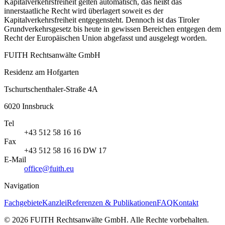
Kapitalverkehrsfreiheit gelten automatisch, das heißt das
innerstaatliche Recht wird überlagert soweit es der
Kapitalverkehrsfreiheit entgegensteht. Dennoch ist das Tiroler
Grundverkehrsgesetz bis heute in gewissen Bereichen entgegen dem
Recht der Europäischen Union abgefasst und ausgelegt worden.
FUITH Rechtsanwälte GmbH
Residenz am Hofgarten
Tschurtschenthaler-Straße 4A
6020
Innsbruck
Tel
+43 512 58 16 16
Fax
+43 512 58 16 16 DW 17
E-Mail
office@fuith.eu
Navigation
Fachgebiete
Kanzlei
Referenzen & Publikationen
FAQ
Kontakt
©
2026
FUITH Rechtsanwälte GmbH
.
Alle Rechte vorbehalten
.