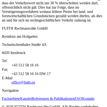
dass der Verkehrswert nicht um 30 % überschritten werden darf,
offensichtlich nicht gilt. Dies hat zur Folge, dass im
Versteigerungsverfahren weitaus höhere Preise bei land- und
forstwirtschaftlichen Grundstücken gezahlt werden dürfen, als dies
an und für sich im rechtsgeschäftlichen Verkehr zulässig ist.
FUITH Rechtsanwälte GmbH
Residenz am Hofgarten
Tschurtschenthaler-Straße 4A
6020
Innsbruck
Tel
+43 512 58 16 16
Fax
+43 512 58 16 16 DW 17
E-Mail
office@fuith.eu
Navigation
Fachgebiete
Kanzlei
Referenzen & Publikationen
FAQ
Kontakt
©
2026
FUITH Rechtsanwälte GmbH
.
Alle Rechte vorbehalten
.