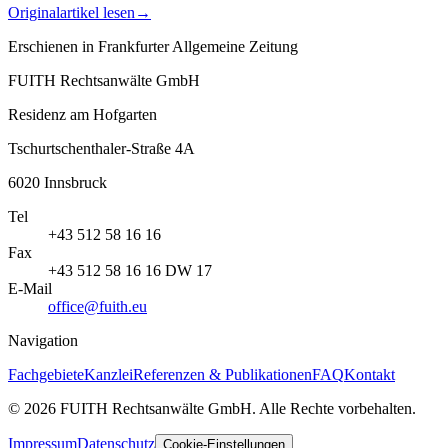
Originalartikel lesen
→
Erschienen in
Frankfurter Allgemeine Zeitung
FUITH Rechtsanwälte GmbH
Residenz am Hofgarten
Tschurtschenthaler-Straße 4A
6020
Innsbruck
Tel
+43 512 58 16 16
Fax
+43 512 58 16 16 DW 17
E-Mail
office@fuith.eu
Navigation
Fachgebiete
Kanzlei
Referenzen & Publikationen
FAQ
Kontakt
©
2026
FUITH Rechtsanwälte GmbH
.
Alle Rechte vorbehalten
.
Impressum
Datenschutz
Cookie-Einstellungen